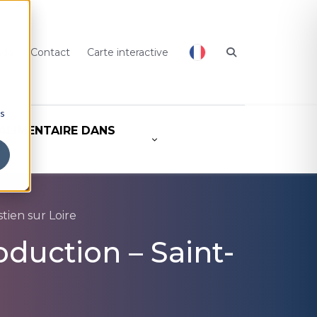
nda
Contact
Carte interactive
ns
ALIMENTAIRE DANS
T
ien sur Loire
duction – Saint-