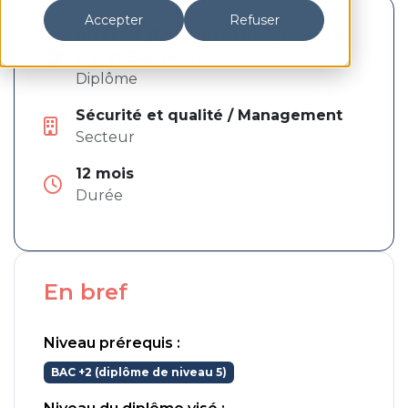
Accepter
Refuser
Niveau 6 (Equivalent BUT, Licence
pro et Bachelor)
Diplôme
Sécurité et qualité / Management
Secteur
Pays de la Loire
12 mois
Durée
En bref
Niveau prérequis :
BAC +2 (diplôme de niveau 5)