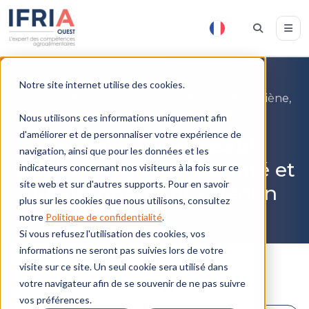
Notre site internet utilise des cookies.
Accueil
»
Bachelor Responsable Qualité, Hygiène,
Sécurité et Environnement – Redon
Nous utilisons ces informations uniquement afin
d'améliorer et de personnaliser votre expérience de
Bachelor Responsable
navigation, ainsi que pour les données et les
Qualité, Hygiène, Sécurité et
indicateurs concernant nos visiteurs à la fois sur ce
site web et sur d'autres supports. Pour en savoir
Environnement – Redon
plus sur les cookies que nous utilisons, consultez
notre
Politique de confidentialité
.
Si vous refusez l'utilisation des cookies, vos
informations ne seront pas suivies lors de votre
visite sur ce site. Un seul cookie sera utilisé dans
votre navigateur afin de se souvenir de ne pas suivre
Dernière mise à jour le
mardi 28 avril 2026
vos préférences.