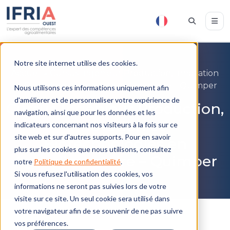
Notre site internet utilise des cookies.
Accueil
»
Cursus Ingénieur Production, Innovation
et Biotechnologies en Agroalimentaire – Quimper
Nous utilisons ces informations uniquement afin
d'améliorer et de personnaliser votre expérience de
Cursus Ingénieur Production,
navigation, ainsi que pour les données et les
Innovation et
indicateurs concernant nos visiteurs à la fois sur ce
site web et sur d'autres supports. Pour en savoir
Biotechnologies en
plus sur les cookies que nous utilisons, consultez
Agroalimentaire – Quimper
notre
Politique de confidentialité
.
Si vous refusez l'utilisation des cookies, vos
informations ne seront pas suivies lors de votre
visite sur ce site. Un seul cookie sera utilisé dans
votre navigateur afin de se souvenir de ne pas suivre
vos préférences.