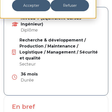
Dernière mise à jour le
mardi 28 avril 2026
Accepter
Refuser
Niveau 7 (Equivalent Cursus
Ingénieur)
Diplôme
Recherche & développement /
Pays de la Loire
Production / Maintenance /
Logistique / Management / Sécurité
et qualité
Secteur
36 mois
Durée
En bref