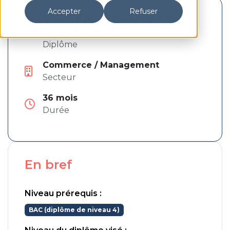
Accepter
Refuser
Niveau 6 (Equivalent BUT, Licence
pro et Bachelor)
Diplôme
Commerce / Management
Secteur
Pays de la Loire
36 mois
Durée
En bref
Niveau prérequis :
BAC (diplôme de niveau 4)