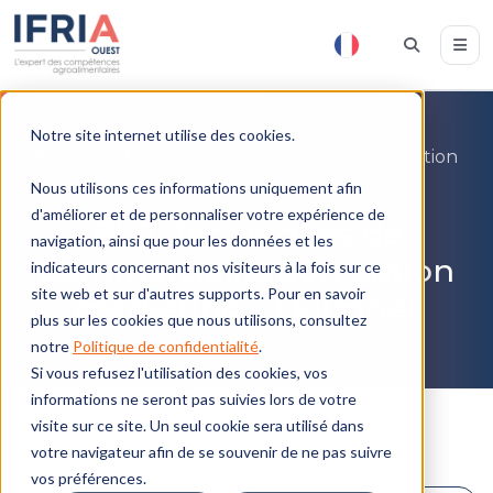
Notre site internet utilise des cookies.
Accueil
»
BUT Techniques de Commercialisation
option marketing – Quimper
Nous utilisons ces informations uniquement afin
d'améliorer et de personnaliser votre expérience de
BUT Techniques de
navigation, ainsi que pour les données et les
Commercialisation option
indicateurs concernant nos visiteurs à la fois sur ce
site web et sur d'autres supports. Pour en savoir
marketing – Quimper
plus sur les cookies que nous utilisons, consultez
notre
Politique de confidentialité
.
Si vous refusez l'utilisation des cookies, vos
informations ne seront pas suivies lors de votre
visite sur ce site. Un seul cookie sera utilisé dans
votre navigateur afin de se souvenir de ne pas suivre
Dernière mise à jour le
mardi 28 avril 2026
vos préférences.